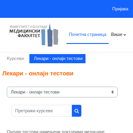
Пријава
Иди на главни садржај
Почетна страница
Више
Курсеви
Лекари - онлајн тестови
Лекари - онлајн тестови
Категорије курсева
Претражи курсеве
Претражи курсеве
Онлајн тестови намењени докторима медицине