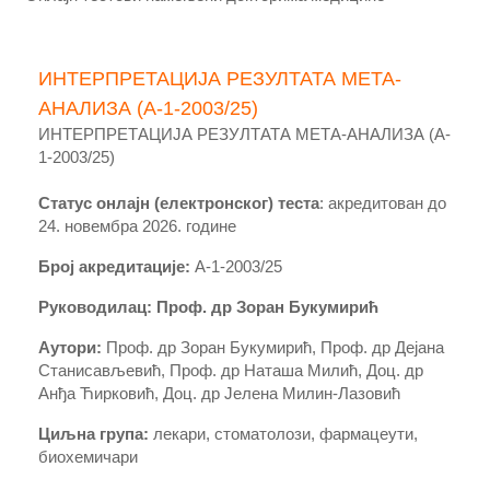
ИНТЕРПРЕТАЦИЈА РЕЗУЛТАТА МЕТА-
АНАЛИЗА (A-1-2003/25)
ИНТЕРПРЕТАЦИЈА РЕЗУЛТАТА МЕТА-АНАЛИЗА (A-
1-2003/25)
Статус онлајн
(електронског)
теста
: акредитован до
24
.
новембра
20
26
. године
Број акредитације:
A-
1-
2003/
25
Руководилац:
Проф
. др Зоран Букумирић
Аутори:
Проф
.
др Зоран Букумирић, Проф. др Дејана
Станисављевић,
Проф
. др Наташа Милић, Доц. др
Анђа Ћирковић, Доц. др Јелена Милин-Лазовић
Циљна група:
лекари
, стоматолози, фармацеути,
биохемичари