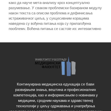
како да науче мета-анализу кроз концептуално
разумевање. У сваком проблемски базираном модулу
након текста са описом проблема и дефинисања
истраживачког циља, у сукцесивним корацима
наведена су вођена питања која су прилагођена
проблему. Вођена питања се састоје из: интерактивно
дизајнираних питања са понуђеним одговорима или
поља за укуцавање одговора.
Полазнике едукације тест усмерава да размишљају
као статистичари, да решавају проблеме кроз
концептуално разумевање, користећи податке у
контексту са адекватном интерпретацијом добијених
резултата.
Континуирана медицинска едукација се бави
Кандидат има право једном да одговори на
развијањем знања, вештина и професионалних
постављено питање, а уколико тачно одговори на
компетенција, као и информисањем о новинама у
најмање 60% питања сматраће се да је положио тест.
медицини, сродним наукама и здравственој
технологији у циљу одржавања и унапређења
Едукативни циљеви