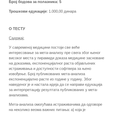
Број бодова за полазника:
5
Трошкови едукације
: 1.000,00 динара
О ТЕСТУ
Садржај:
У савременој медицини постоји све веће
интересовање за мета-анализу пре свега због њеног
високог места у пирамиди доказа медицине засноване
на доказима, експоненцијалног раста објављених
истраживања и доступности софтвера за њено
извођење. Број публикованих мета-анализа
експоненцијално расте из године у годину. Због
наведеног је и настала идеја да се направи едукација
за интерпретацију резултата публикованих у мета-
анализама.
Мета-анализа омогућава истраживачима да одговоре
на неколико веома важних питања: а) која је