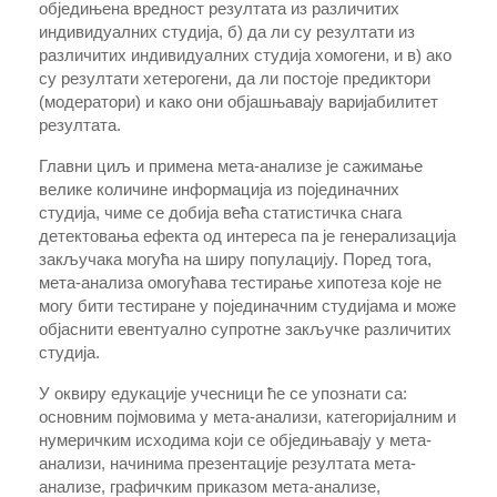
обједињена вредност резултата из различитих
индивидуалних студија, б) да ли су резултати из
различитих индивидуалних студија хомогени, и в) ако
су резултати хетерогени, да ли постоје предиктори
(модератори) и како они објашњавају варијабилитет
резултата.
Главни циљ и примена мета-анализе је сажимање
велике количине информација из појединачних
студија, чиме се добија већа статистичка снага
детектовања ефекта од интереса па је генерализација
закључака могућа на ширу популацију. Поред тога,
мета-анализа омогућава тестирање хипотеза које не
могу бити тестиране у појединачним студијама и може
објаснити евентуално супротне закључке различитих
студија.
У оквиру едукације учесници ће се упознати са:
основним појмовима у мета-анализи, категоријалним и
нумеричким исходима који се обједињавају у мета-
анализи, начинима презентације резултата мета-
анализе, графичким приказом мета-анализе,