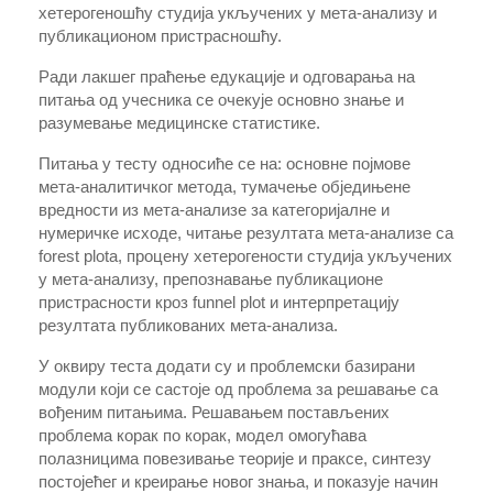
хетерогеношћу студија укључених у мета-анализу и
публикационом пристрасношћу.
Ради лакшег праћење едукације и одговарања на
питања од учесника се очекује основно знање и
разумевање медицинске статистике.
Питања у тесту односиће се на: основне појмове
мета-аналитичког метода, тумачење обједињене
вредности из мета-анализе за категоријалне и
нумеричке исходе, читање резултата мета-анализе са
forest plota, процену хетерогености студија укључених
у мета-анализу, препознавање публикационе
пристрасности кроз funnel plot и интерпретацију
резултата публикованих мета-анализа.
У оквиру теста додати су и проблемски базирани
модули који се састоје од проблема за решавање са
вођеним питањима. Решавањем постављених
проблема корак по корак, модел омогућава
полазницима повезивање теорије и праксе, синтезу
постојећег и креирање новог знања, и показује начин