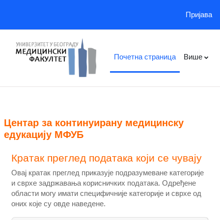
Пријава
Иди на главни садржај
Почетна страница
Више
Центар за континуирану медицинску
едукацију МФУБ
Кратак преглед података који се чувају
Овај кратак преглед приказује подразумеване категорије
и сврхе задржавања корисничких података. Одређене
области могу имати специфичније категорије и сврхе од
оних које су овде наведене.