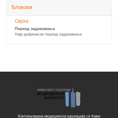
Блокови
Сврха
Период задржавања
Није дефинисан период задржавања
Континуирана медицинска едукација се бави